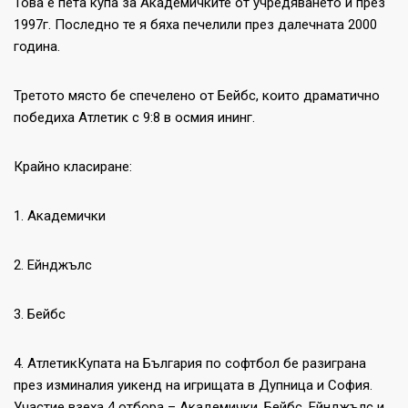
Това е пета купа за Академичките от учредяването и през
1997г. Последно те я бяха печелили през далечната 2000
година.
Третото място бе спечелено от Бейбс, които драматично
победиха Атлетик с 9:8 в осмия ининг.
Крайно класиране:
1. Академички
2. Ейнджълс
3. Бейбс
4. Атлетик
Купата на България по софтбол бе разиграна
през изминалия уикенд на игрищата в Дупница и София.
Участие взеха 4 отбора – Академички, Бейбс, Ейнджълс и