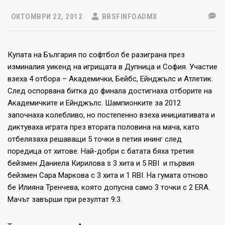
ОКТОМВРИ 22, 2012
BBSFINFOADMX
Купата на България по софтбол бе разиграна през
изминалия уикенд на игрищата в Дупница и София. Участие
взеха 4 отбора – Академички, Бейбс, Ейнджълс и Атлетик.
След оспорвана битка до финала достигнаха отборите на
Академичките и Ейнджълс. Шампионките за 2012
започнаха колебливо, но постепенно взеха инициативата и
диктуваха играта през втората половина на мача, като
отбелязаха решаващи 5 точки в петия ининг след
поредица от хитове. Най-добри с батата бяха третия
бейзмен Даниела Кирилова s 3 хита и 5 RBI и първия
бейзмен Сара Маркова с 3 хита и 1 RBI. На гумата отново
бе Илияна Тренчева, която допусна само 3 точки с 2 ERA.
Мачът завърши при резултат 9:3.