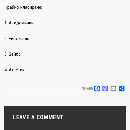
Крайно класиране:
1. Академички
2. Ейнджълс
3. Бейбс
4. Атлетик
FACEB
MAS
EM
S
SHARE
LEAVE A COMMENT