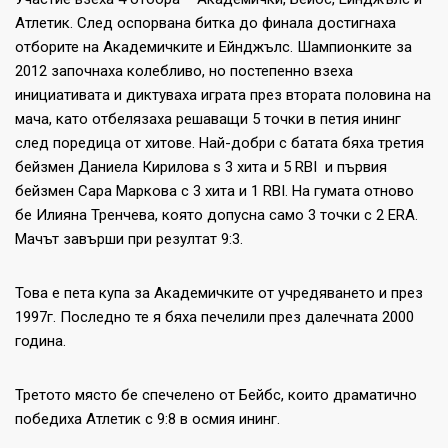
Атлетик. След оспорвана битка до финала достигнаха
отборите на Академичките и Ейнджълс. Шампионките за
2012 започнаха колебливо, но постепенно взеха
инициативата и диктуваха играта през втората половина на
мача, като отбелязаха решаващи 5 точки в петия ининг
след поредица от хитове. Най-добри с батата бяха третия
бейзмен Даниела Кирилова s 3 хита и 5 RBI и първия
бейзмен Сара Маркова с 3 хита и 1 RBI. На гумата отново
бе Илияна Тренчева, която допусна само 3 точки с 2 ERA.
Мачът завърши при резултат 9:3.
Това е пета купа за Академичките от учредяването и през
1997г. Последно те я бяха печелили през далечната 2000
година.
Третото място бе спечелено от Бейбс, които драматично
победиха Атлетик с 9:8 в осмия ининг.