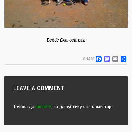
Бейбс Благоевград
FACEB
MAS
EM
S
SHARE
LEAVE A COMMENT
Трябва да
влезете
, за да публикувате коментар.