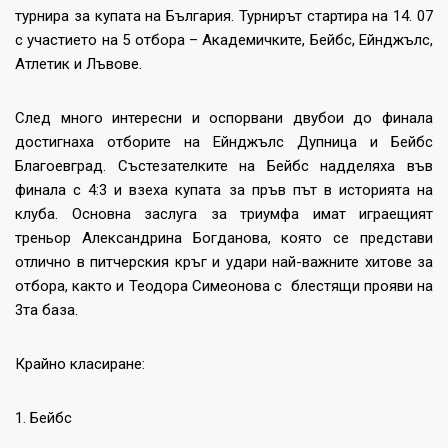
турнира за купата на България. Турнирът стартира на 14. 07
с участието на 5 отбора – Академичките, Бейбс, Ейнджълс,
Атлетик и Лъвове.
След много интересни и оспорвани двубои до финала
достигнаха отборите на Ейнджълс Дупница и Бейбс
Благоевград. Състезателките на Бейбс надделяха във
финала с 4:3 и взеха купата за пръв път в историята на
клуба. Основна заслуга за триумфа имат играещият
треньор Александрина Богданова, която се представи
отлично в питчерския кръг и удари най-важните хитове за
отбора, както и Теодора Симеонова с блестящи прояви на
3та база.
Крайно класиране:
1. Бейбс