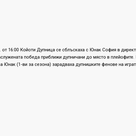
6. от 16:00 Койоти Дупница се сблъскаха с Юнак София в директ
служената победа приближи дупничани до място в плейофите. 
а Юнак (1-ви за сезона) зарадваха дупнишките фенове на играт