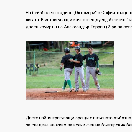
На бейзболен стадион „Октомври“ в София, също на
лигата. В интригуващ и качествен дуел, „Атлетите“
двоен хоумрън на Александър Горрин (2-ри за сезо
Двете най-интригуващи срещи от късната съботна п
за следене на живо за всеки фен на българския бе