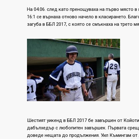
На 04.06. след като пренощуваха на първо място в
16:1 се върнаха отново начело в класирането. Бла
загуба в ББЛ 2017, с която се смъкнаха на трето м
Шестият уикенд в ББЛ 2017 бе завършен от Койоти
дабълхедър с любопитен завършек. Първата среща 
доведе нещата до продължения. Уил Къмингам от Ак