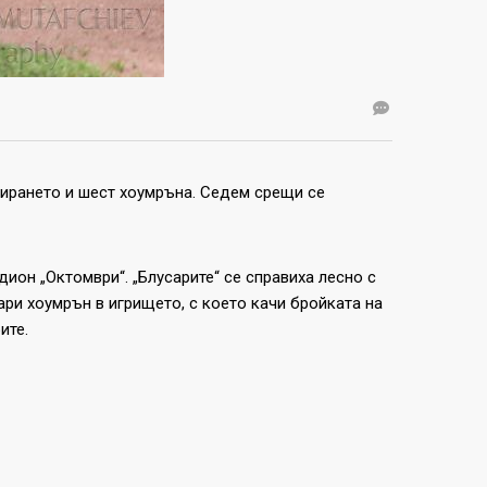
ласирането и шест хоумръна. Седем срещи се
он „Октомври“. „Блусарите“ се справиха лесно с
ари хоумрън в игрището, с което качи бройката на
ите.