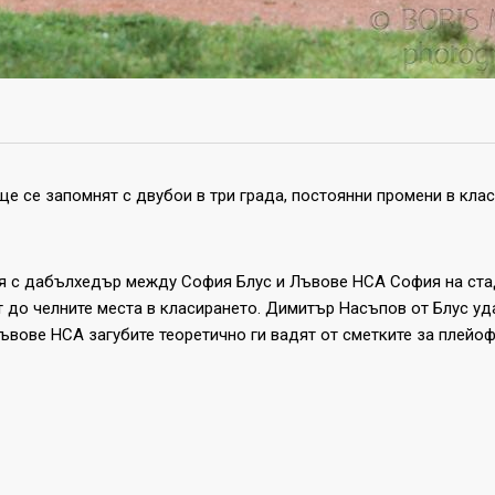
г. ще се запомнят с двубои в три града, постоянни промени в к
 с дабълхедър между София Блус и Лъвове НСА София на стади
ат до челните места в класирането. Димитър Насъпов от Блус уд
Лъвове НСА загубите теоретично ги вадят от сметките за плейоф