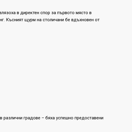
злязоха в директен спор за първото място в
нинг. Късният щурм на столичани бе вдъхновен от
 в различни градове – бяха успешно предоставени