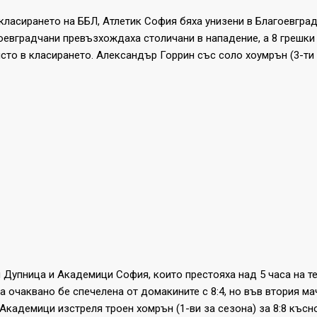
 класирането на ББЛ, Атлетик София бяха унизени в Благоевгра
гоевградчани превъзхождаха столичани в нападение, а 8 грешки 
ясто в класирането. Александър Горрин със соло хоумрън (3-ти
 Дупница и Академици София, които престояха над 5 часа на те
очаквано бе спечелена от домакините с 8:4, но във втория ма
адемици изстреля троен хомрън (1-ви за сезона) за 8:8 късно 