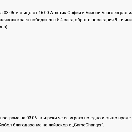
 03.06. и също от 16:00 Атлетик София и Бизони Благоевград и
 излязоха краен победител с 5:4 след обрат в последния 9-ти и
на).
рограма на 03.06., въпреки че се играха по едно и също време
йзбол благодарение на лайвскор с „GameChanger“.