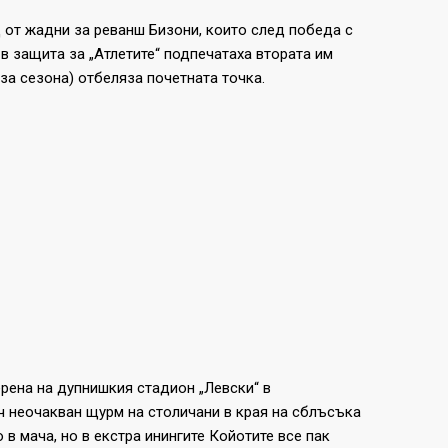
д от жадни за реванш Бизони, които след победа с
в защита за „Атлетите“ подпечатаха втората им
 за сезона) отбеляза почетната точка.
рена на дупнишкия стадион „Левски“ в
ч неочакван щурм на столичани в края на сблъсъка
в мача, но в екстра инингите Койотите все пак