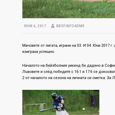
ЮНИ 6, 2017
BBSFINFOADMX
Мачовете от лигата, играни на 03. И 04. Юни 2017 
изиграха успешно.
Началото на бейзболния уикенд бе дадено в София
Лъвовете и след победите с 16:1 и 17:6 се докосв
2 от началото на сезона на личната си сметка. За 