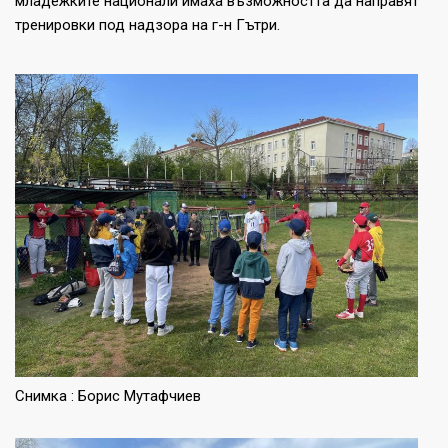
младежките национали имаха възможността да направят
тренировки под надзора на г-н Гътри.
Снимка : Борис Мутафчиев