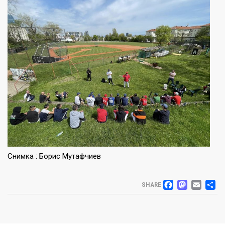
Снимка : Борис Мутафчиев
FACEB
MAS
EM
S
SHARE