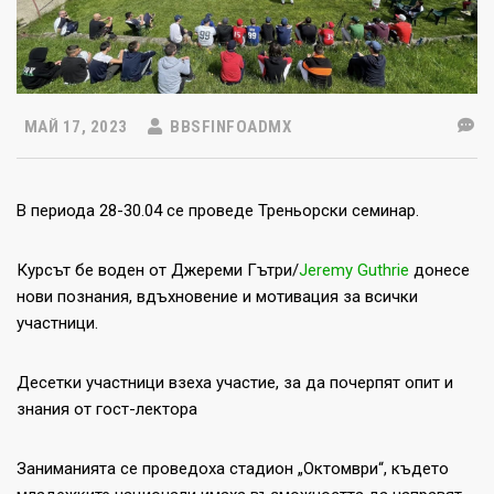
МАЙ 17, 2023
BBSFINFOADMX
В периода 28-30.04 се проведе Треньорски семинар.
Курсът бе воден от Джереми Гътри/
Jeremy Guthrie
донесе
нови познания, вдъхновение и мотивация за всички
участници.
Десетки участници взеха участие, за да почерпят опит и
знания от гост-лектора
Заниманията се проведоха стадион „Октомври“, където