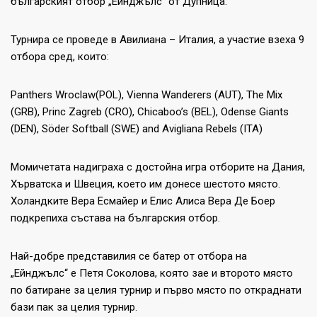
българският отбор „Ейнджълс“ от Дупница.
Турнира се проведе в Авилиана – Италия, а участие взеха 9
отбора сред, които:
Panthers Wroclaw(POL), Vienna Wanderers (AUT), The Mix
(GRB), Princ Zagreb (CRO), Chicaboo’s (BEL), Odense Giants
(DEN), Söder Softball (SWE) and Avigliana Rebels (ITA)
Момичетата надиграха с достойна игра отборите на Дания,
Хърватска и Швеция, което им донесе шестото място.
Холандките Вера Есмайер и Елис Алиса Вера Де Боер
подкрепиха състава на българския отбор.
Най-добре представилия се батер от отбора на
„Ейнджълс“ е Петя Сoколова, която зае и второто място
по батиране за целия турнир и първо място по откраднати
бази пак за целия турнир.