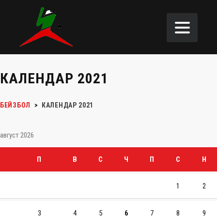
КАЛЕНДАР 2021
БЕЙЗБОЛ
>
КАЛЕНДАР 2021
август 2026
П
В
С
Ч
П
С
Н
1
2
3
4
5
6
7
8
9