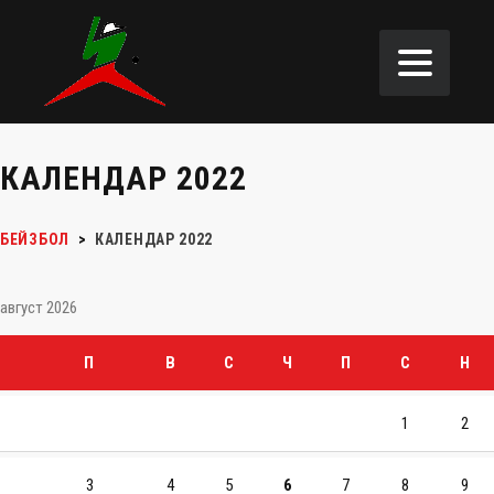
КАЛЕНДАР 2022
БЕЙЗБОЛ
>
КАЛЕНДАР 2022
август 2026
П
В
С
Ч
П
С
Н
1
2
3
4
5
6
7
8
9