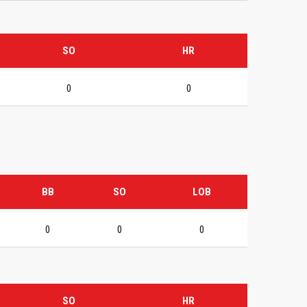
SO
HR
0
0
BB
SO
LOB
0
0
0
SO
HR