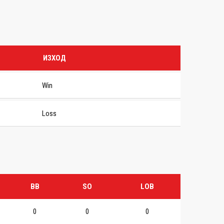
ИЗХОД
Win
Loss
BB
SO
LOB
0
0
0