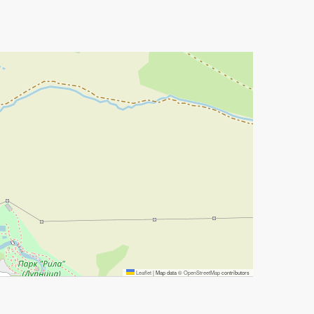
Leaflet
|
Map data ©
OpenStreetMap
contributors