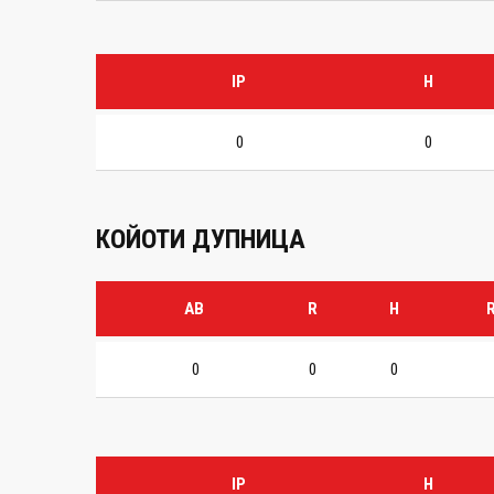
IP
H
0
0
КОЙОТИ ДУПНИЦА
AB
R
H
R
0
0
0
IP
H