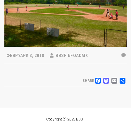
ФЕВРУАРИ 3, 2018
BBSFINFOADMX
FACEB
MAS
EM
S
SHARE
Copyright (c) 2023 BBSF